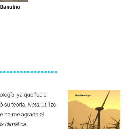
l Danubio
ogía, ya que fue el
ó su teoría.
Nota:
utilizo
que no me agrada el
ía climática
.