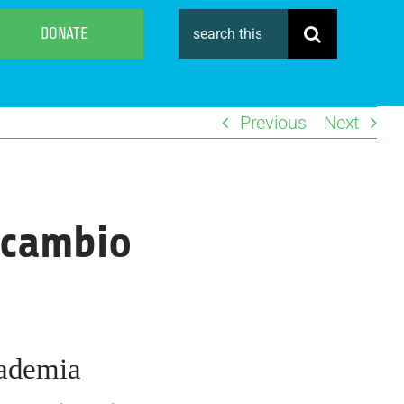
Search
DONATE
for:
Previous
Next
 cambio
cademia