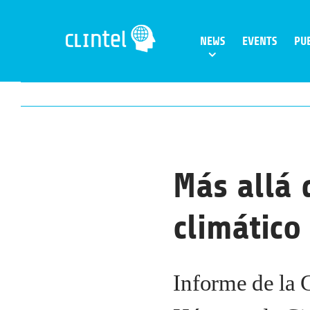
Skip
to
NEWS
EVENTS
PU
content
Más allá 
climático
Informe de la 