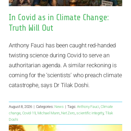
In Covid as in Climate Change:
Truth Will Out
Anthony Fauci has been caught red-handed
twisting science during Covid to serve an
authoritarian agenda. A similar reckoning is
coming for the ‘scientists’ who preach climate
catastrophe, says Dr Tilak Doshi.
August 8, 2026
|
Categories:
News
|
Tags:
Anthony Fauci
,
Climate
change
,
Covid-19
,
Michael Mann
,
Net Zero
,
scientific integrity
,
Tilak
Doshi