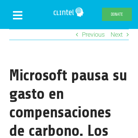
Skip
to
DONATE
Toggle
content
Navigation
Previous
Next
News
Events
Publications
Microsoft pausa su
Declaration
Webshop
gasto en
About us
compensaciones
de carbono. Los