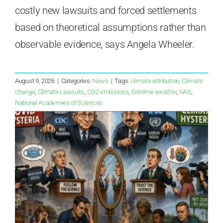
costly new lawsuits and forced settlements
based on theoretical assumptions rather than
observable evidence, says Angela Wheeler.
August 9, 2026
|
Categories:
News
|
Tags:
climate attribution
,
Climate
change
,
Climate Lawsuits
,
CO2 emissions
,
Extreme weather
,
NAS
,
National Academies of Sciences