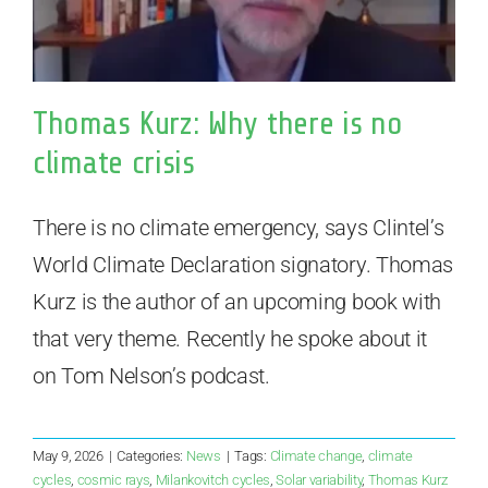
Thomas Kurz: Why there is no
climate crisis
There is no climate emergency, says Clintel’s
World Climate Declaration signatory. Thomas
Kurz is the author of an upcoming book with
that very theme. Recently he spoke about it
on Tom Nelson’s podcast.
May 9, 2026
|
Categories:
News
|
Tags:
Climate change
,
climate
cycles
,
cosmic rays
,
Milankovitch cycles
,
Solar variability
,
Thomas Kurz