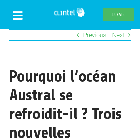
Skip
to
DONATE
Toggle
content
Navigation
Previous
Next
News
Events
Publications
Pourquoi l’océan
Declaration
Webshop
Austral se
About us
refroidit-il ? Trois
nouvelles