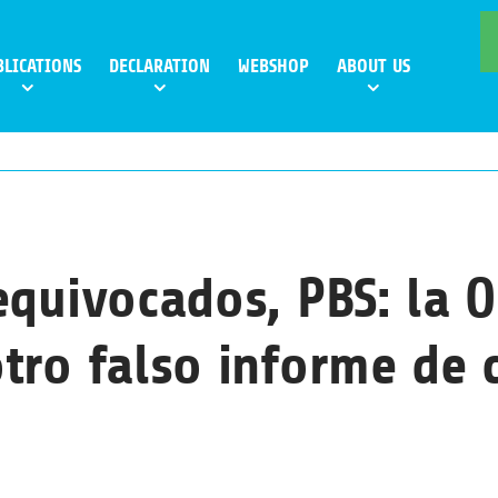
BLICATIONS
DECLARATION
WEBSHOP
ABOUT US
equivocados, PBS: la 
tro falso informe de c