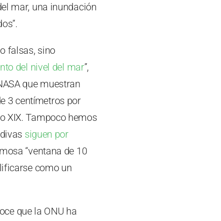
 del mar, una inundación
dos”.
o falsas, sino
to del nivel del mar
”,
a NASA que muestran
e 3 centímetros por
iglo XIX. Tampoco hemos
ldivas
siguen por
famosa “ventana de 10
alificarse como un
noce que la ONU ha