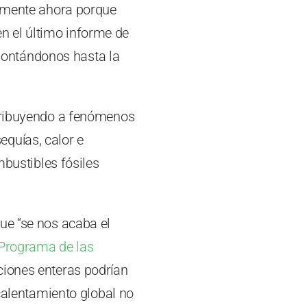
damente ahora porque
n el último informe de
remontándonos hasta la
ntribuyendo a fenómenos
quías, calor e
mbustibles fósiles
ue “se nos acaba el
 Programa de las
iones enteras podrían
 calentamiento global no