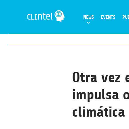
Skip
to
NEWS
EVENTS
PU
content
Otra vez 
impulsa o
climática