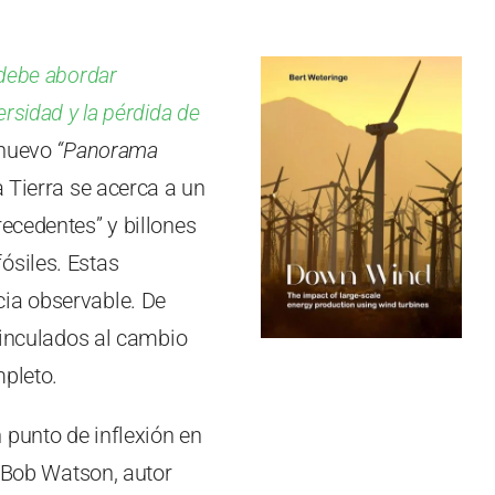
debe abordar
rsidad y la pérdida de
 nuevo
“Panorama
a Tierra se acerca a un
ecedentes” y billones
ósiles. Estas
cia observable. De
 vinculados al cambio
mpleto.
 punto de inflexión en
a Bob Watson, autor