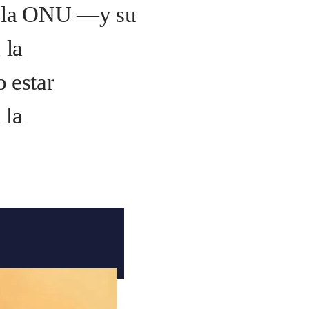
de la ONU —y su
 la
 estar
 la