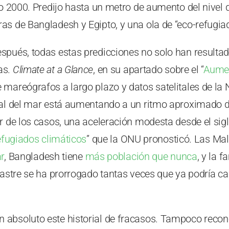
ño 2000. Predijo hasta un metro de aumento del nivel
as de Bangladesh y Egipto, y una ola de “eco-refugia
spués, todas estas predicciones no solo han resultad
as.
Climate at a Glance
, en su apartado sobre el “
Aumen
 mareógrafos a largo plazo y datos satelitales de l
bal del mar está aumentando a un ritmo aproximado d
or de los casos, una aceleración modesta desde el s
efugiados climáticos
” que la ONU pronosticó. Las Ma
r
, Bangladesh tiene
más población que nunca
, y la 
sastre se ha prorrogado tantas veces que ya podría c
 absoluto este historial de fracasos. Tampoco reco