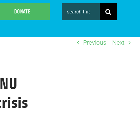
Search
DONATE
for:
Previous
Next
ONU
risis