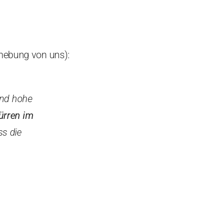
rhebung von uns):
und hohe
ürren im
ss die