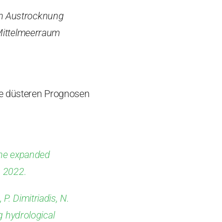
n Austrocknung
ittelmeerraum
ie düsteren Prognosen
 The expanded
, 2022.
P. Dimitriadis, N.
g hydrological