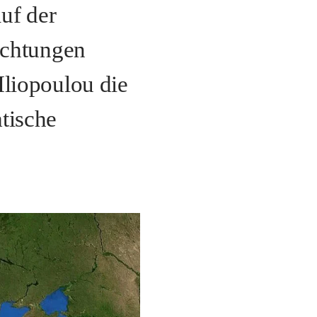
uf der
achtungen
liopoulou die
tische