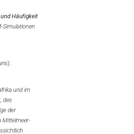
t und Häufigkeit
-Simulationen
ns):
frika und im
, des
lge der
n Mittelmeer-
ssichtlich