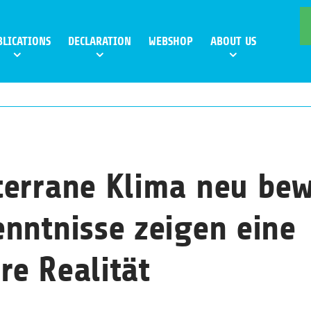
BLICATIONS
DECLARATION
WEBSHOP
ABOUT US
errane Klima neu bew
nntnisse zeigen eine
e Realität