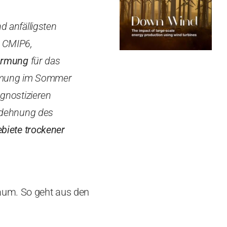
d anfälligsten
, CMIP6,
ärmung
für das
ärmung im Sommer
ognostizieren
dehnung des
ebiete trockener
raum. So geht aus den