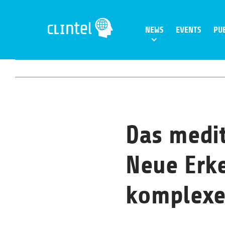
Skip
to
NEWS
EVENTS
PU
content
Das medit
Neue Erke
komplexer