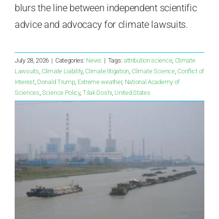
blurs the line between independent scientific
advice and advocacy for climate lawsuits.
July 28, 2026
|
Categories:
News
|
Tags:
attribution science
,
Climate
Lawsuits
,
Climate Liability
,
Climate litigation
,
Climate Science
,
Conflict of
Interest
,
Donald Trump
,
Extreme weather
,
National Academy of
Sciences
,
Science Policy
,
Tilak Doshi
,
United States