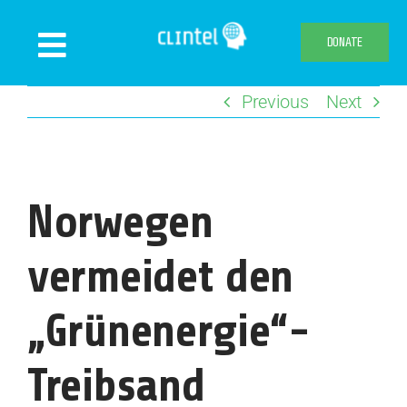
Skip
to
DONATE
Toggle
content
Navigation
Previous
Next
News
Events
Publications
Norwegen
Declaration
Webshop
vermeidet den
About us
„Grünenergie“-
Treibsand