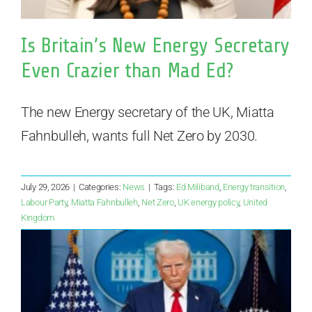
Is Britain’s New Energy Secretary
Even Crazier than Mad Ed?
The new Energy secretary of the UK, Miatta
Fahnbulleh, wants full Net Zero by 2030.
July 29, 2026
|
Categories:
News
|
Tags:
Ed Miliband
,
Energy transition
,
Labour Party
,
Miatta Fahnbulleh
,
Net Zero
,
UK energy policy
,
United
Kingdom