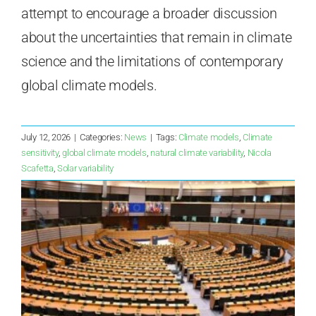
attempt to encourage a broader discussion
about the uncertainties that remain in climate
science and the limitations of contemporary
global climate models.
July 12, 2026
|
Categories:
News
|
Tags:
Climate models
,
Climate
sensitivity
,
global climate models
,
natural climate variability
,
Nicola
Scafetta
,
Solar variability