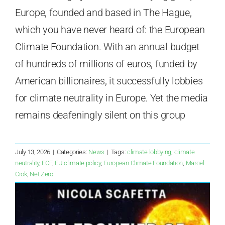
Europe, founded and based in The Hague,
which you have never heard of: the European
Climate Foundation. With an annual budget
of hundreds of millions of euros, funded by
American billionaires, it successfully lobbies
for climate neutrality in Europe. Yet the media
remains deafeningly silent on this group
July 13, 2026
|
Categories:
News
|
Tags:
climate lobbying
,
climate
neutrality
,
ECF
,
EU climate policy
,
European Climate Foundation
,
Marcel
Crok
,
Net Zero