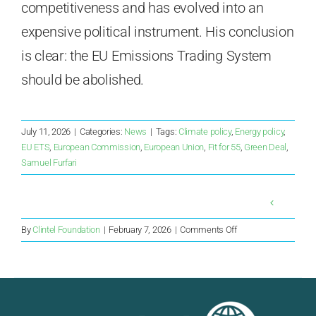
competitiveness and has evolved into an
expensive political instrument. His conclusion
is clear: the EU Emissions Trading System
should be abolished.
July 11, 2026
|
Categories:
News
|
Tags:
Climate policy
,
Energy policy
,
EU ETS
,
European Commission
,
European Union
,
Fit for 55
,
Green Deal
,
Samuel Furfari
on
By
Clintel Foundation
|
February 7, 2026
|
Comments Off
Le
récit
de
l’ours
polaire