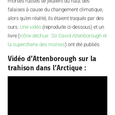
morses russes se jetaient du haut des
falaises à cause du changement climatique,
alors qu’en réalité, ils étaient traqués par des
ours.
Une vidéo
(reproduite ci-dessous) et un
livre (
Icône déchue : Sir David Attenborough et
la supercherie des morses
) ont été publiés.
Vidéo d’Attenborough sur la
trahison dans l’Arctique :