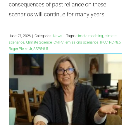
consequences of past reliance on these
scenarios will continue for many years.
June 27, 2026
|
Categories:
News
|
Tags:
climate modeling
,
climate
scenarios
,
Climate Science
,
CMIP7
,
emissions scenarios
,
IPCC
,
RCP8.5
,
Roger Pielke Jr
,
SSP5-8.5