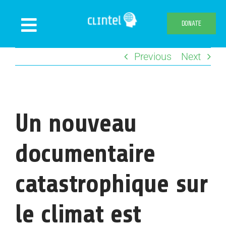
Skip
to
DONATE
Toggle
content
Navigation
Previous
Next
News
Events
Publications
Un nouveau
Declaration
Webshop
documentaire
About us
catastrophique sur
le climat est