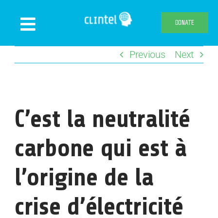
Skip
to
DONATE
Toggle
content
Navigation
Previous
Next
News
Events
Publications
C’est la neutralité
Declaration
Webshop
carbone qui est à
About us
l’origine de la
crise d’électricité