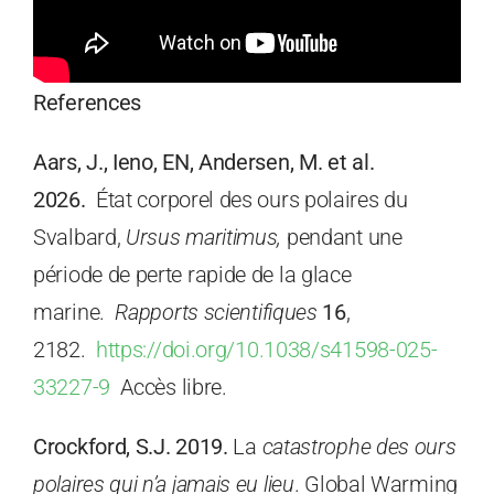
References
Aars, J., Ieno, EN, Andersen, M. et al.
2026.
État corporel des ours polaires du
Svalbard,
Ursus maritimus,
pendant une
période de perte rapide de la glace
marine.
Rapports scientifiques
16
,
2182.
https://doi.org/10.1038/s41598-025-
33227-9
Accès libre.
Crockford, S.J. 2019.
La
catastrophe des ours
polaires qui n’a jamais eu lieu
. Global Warming