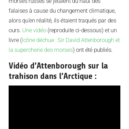
morses russes se jetaient du haut des
falaises à cause du changement climatique,
alors qu’en réalité, ils étaient traqués par des
ours.
Une vidéo
(reproduite ci-dessous) et un
livre (
Icône déchue : Sir David Attenborough et
la supercherie des morses
) ont été publiés.
Vidéo d’Attenborough sur la
trahison dans l’Arctique :