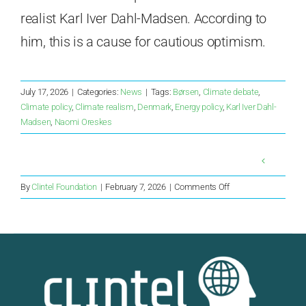
realist Karl Iver Dahl-Madsen. According to
him, this is a cause for cautious optimism.
July 17, 2026
|
Categories:
News
|
Tags:
Børsen
,
Climate debate
,
Climate policy
,
Climate realism
,
Denmark
,
Energy policy
,
Karl Iver Dahl-
Madsen
,
Naomi Oreskes
on
By
Clintel Foundation
|
February 7, 2026
|
Comments Off
Le
récit
de
l’ours
polaire
:
ce