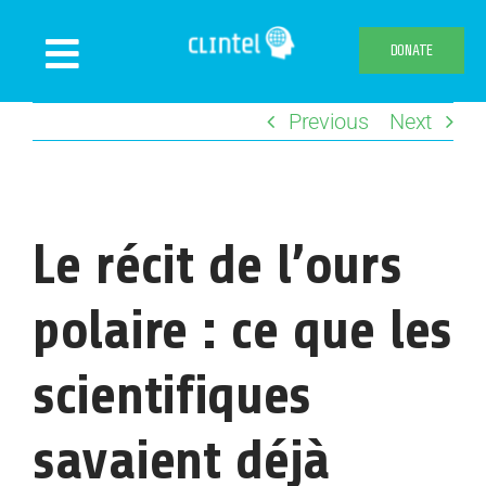
Skip
to
DONATE
Toggle
content
Navigation
Previous
Next
News
Events
Publications
Le récit de l’ours
Declaration
Webshop
polaire : ce que les
About us
scientifiques
savaient déjà