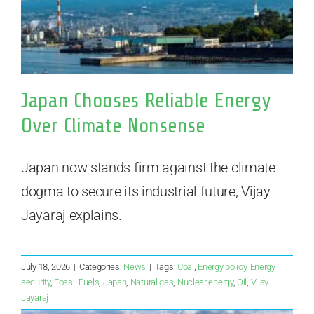
Japan Chooses Reliable Energy
Over Climate Nonsense
Japan now stands firm against the climate
dogma to secure its industrial future, Vijay
Jayaraj explains.
July 18, 2026
|
Categories:
News
|
Tags:
Coal
,
Energy policy
,
Energy
security
,
Fossil Fuels
,
Japan
,
Natural gas
,
Nuclear energy
,
Oil
,
Vijay
Jayaraj