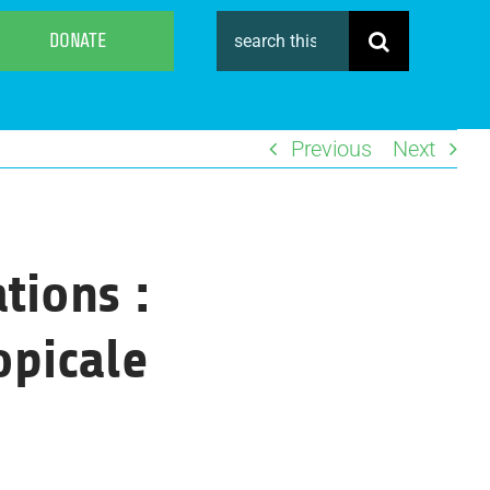
Search
DONATE
for:
Previous
Next
tions :
opicale