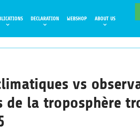
BLICATIONS
DECLARATION
WEBSHOP
ABOUT US
limatiques vs observa
 de la troposphère tr
5