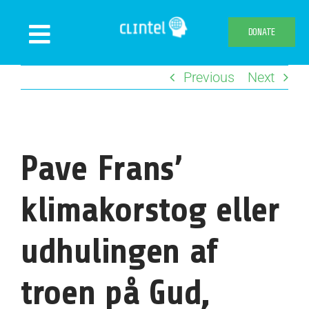
Skip
to
DONATE
Toggle
content
Navigation
Previous
Next
News
Events
Publications
Pave Frans’
Declaration
Webshop
klimakorstog eller
About us
udhulingen af
troen på Gud,