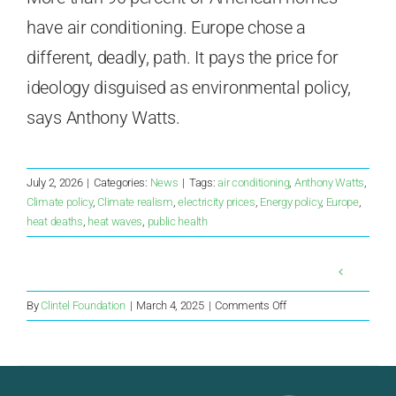
have air conditioning. Europe chose a
different, deadly, path. It pays the price for
ideology disguised as environmental policy,
says Anthony Watts.
July 2, 2026
|
Categories:
News
|
Tags:
air conditioning
,
Anthony Watts
,
Climate policy
,
Climate realism
,
electricity prices
,
Energy policy
,
Europe
,
heat deaths
,
heat waves
,
public health
on
By
Clintel Foundation
|
March 4, 2025
|
Comments Off
Pave
Frans’
klimakorstog
eller