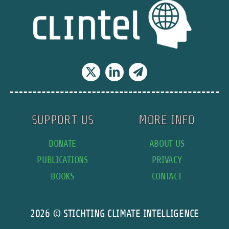
udhulingen
af
troen
på
Gud,
en
fortælling
om
to
encyklikaer
SUPPORT US
MORE INFO
DONATE
ABOUT US
PUBLICATIONS
PRIVACY
BOOKS
CONTACT
2026 © STICHTING CLIMATE INTELLIGENCE