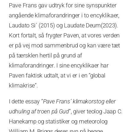
Pave Frans gav udtryk for sine synspunkter
angående klimaforandringer i to encyklikaer,
Laudato Si´ (2015) og Laudate Deum(2023).
Kort fortalt, så frygter Paven, at vores verden
er på vej mod sammenbrud og kan være tæt
på tærsklen hertil på grund af
klimaforandringer. I sine encyklikaer har
Paven faktisk udtalt, at vi er i en ”global
klimakrise”.
I dette essay ”
Pave Frans´ klimakorstog eller
udhuling af troen på Gud
”, giver teolog Jaap C.
Hanekamp og statistiker og meteorolog
William M. Briggs deres syn på begge