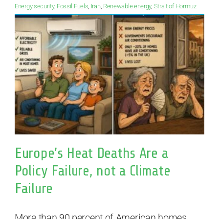
Energy security
,
Fossil Fuels
,
Iran
,
Renewable energy
,
Strait of Hormuz
Europe’s Heat Deaths Are a
Policy Failure, not a Climate
Failure
More than 90 percent of American homes