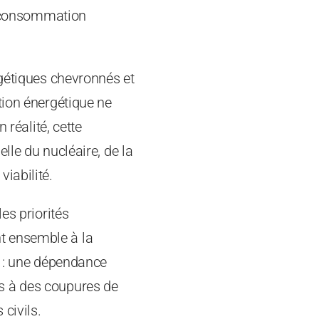
la consommation
rgétiques chevronnés et
tion énergétique ne
 réalité, cette
lle du nucléaire, de la
iabilité.
es priorités
ent ensemble à la
e : une dépendance
s à des coupures de
 civils.