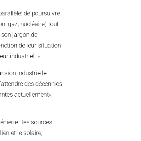
rallèle: de poursuivre
n, gaz, nucléaire) tout
 son jargon de
onction de leur situation
ur industriel. »
ansion industrielle
’attendre des décennies
santes actuellement».
nierie : les sources
en et le solaire,