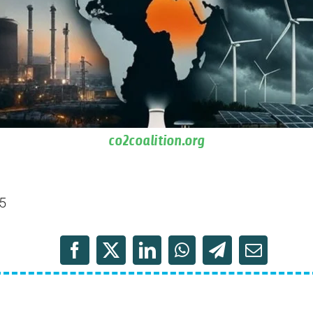
co2coalition.org
5