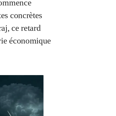
s commence
tes concrètes
j, ce retard
orie économique