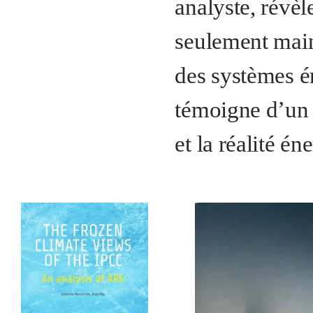
analyste, révè
seulement main
des systèmes é
témoigne d’un 
et la réalité én