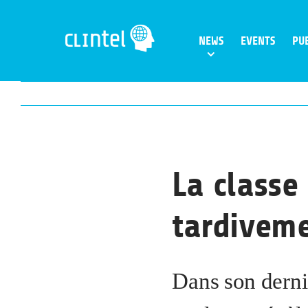
Skip
to
NEWS
EVENTS
PU
content
La classe
tardiveme
Dans son derni