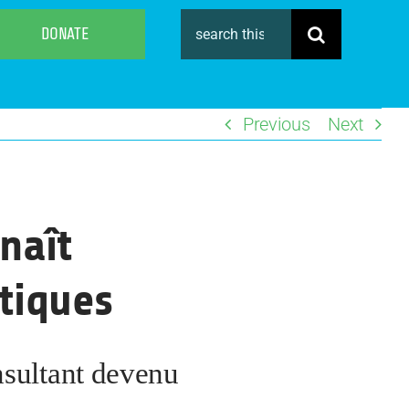
Search
DONATE
for:
Previous
Next
naît
tiques
nsultant devenu