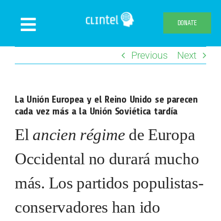
Skip
to
DONATE
Toggle
content
Navigation
Previous
Next
News
Events
La Unión Europea y el Reino Unido se parecen
Publications
cada vez más a la Unión Soviética tardía
Declaration
El
ancien régime
de Europa
Webshop
Occidental no durará mucho
About us
más. Los partidos populistas-
conservadores han ido