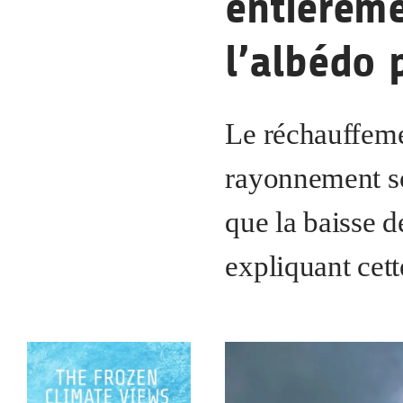
entièreme
l’albédo 
Le réchauffeme
rayonnement so
que la baisse d
expliquant cet