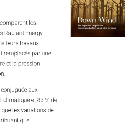
r comparent les
h’s Radiant Energy
s leurs travaux
ont remplacés par une
e et la pression
on.
e, conjuguée aux
t climatique et 83 % de
t que les variations de
tribuant que