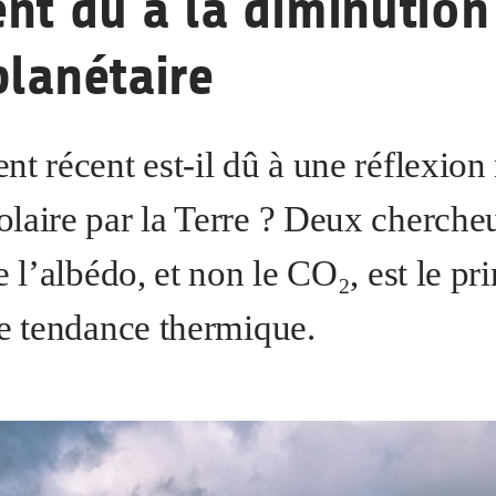
nt dû à la diminution
planétaire
nt récent est-il dû à une réflexio
laire par la Terre ? Deux chercheu
e l’albédo, et non le CO₂, est le pri
te tendance thermique.