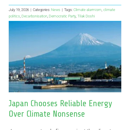
July 19, 2026
|
Categories:
News
|
Tags:
Climate alarmism
,
climate
politics
,
Decarbonisation
,
Democratic Party
,
Tilak Doshi
Japan Chooses Reliable Energy
Over Climate Nonsense