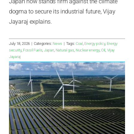
Japan now stands firm against the climate
dogma to secure its industrial future, Vijay
Jayaraj explains.
July 18, 2026
|
Categories:
News
|
Tags:
Coal
,
Energy policy
,
Energy
security
,
Fossil Fuels
,
Japan
,
Natural gas
,
Nuclear energy
,
Oil
,
Vijay
Jayaraj