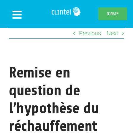
Skip
to
DONATE
Toggle
content
Navigation
Previous
Next
News
Events
Publications
Remise en
Declaration
Webshop
question de
About us
l’hypothèse du
réchauffement