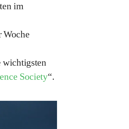
ten im
er Woche
 wichtigsten
ience Society
“.