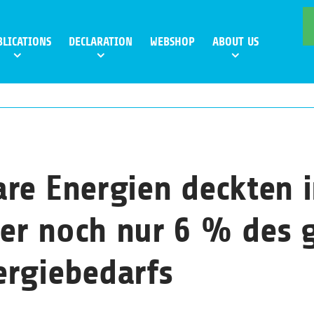
BLICATIONS
DECLARATION
WEBSHOP
ABOUT US
re Energien deckten 
er noch nur 6 % des 
ergiebedarfs