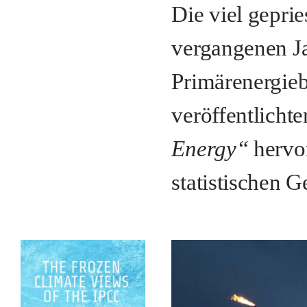
Die viel gepri
vergangenen Ja
Primärenergie
veröffentlicht
Energy“
hervor
statistischen G