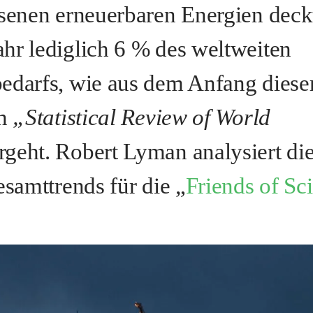
esenen erneuerbaren Energien deck
hr lediglich 6 % des weltweiten
bedarfs, wie aus dem Anfang dies
en
„Statistical Review of World
geht. Robert Lyman analysiert die
esamttrends für die „
Friends of Sc