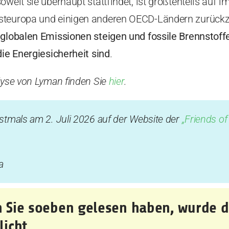
oweit sie überhaupt stattfindet, ist größtenteils auf 
steuropa und einigen anderen OECD-Ländern zurück
 globalen Emissionen steigen und fossile Brennstoffe
die Energiesicherheit sind
.
lyse von Lyman finden Sie
hier
.
rstmals am 2. Juli 2026 auf der Website der
„Friends of
a
en Sie soeben gelesen haben, wurde 
icht
.