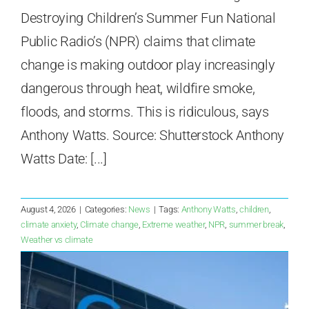
Destroying Children’s Summer Fun National
Public Radio’s (NPR) claims that climate
change is making outdoor play increasingly
dangerous through heat, wildfire smoke,
floods, and storms. This is ridiculous, says
Anthony Watts. Source: Shutterstock Anthony
Watts Date: [...]
August 4, 2026
|
Categories:
News
|
Tags:
Anthony Watts
,
children
,
climate anxiety
,
Climate change
,
Extreme weather
,
NPR
,
summer break
,
Weather vs climate