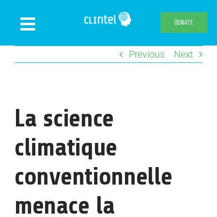
Skip
to
DONATE
Toggle
content
Navigation
Previous
Next
News
Events
Publications
La science
Declaration
Webshop
climatique
About us
conventionnelle
menace la