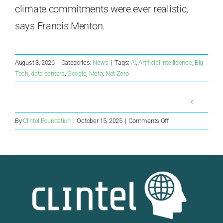
climate commitments were ever realistic,
says Francis Menton.
August 3, 2026
|
Categories:
News
|
Tags:
AI
,
Artificial Intelligence
,
Big
Tech
,
data centers
,
Google
,
Meta
,
Net Zero
on
By
Clintel Foundation
|
October 15, 2025
|
Comments Off
La
science
climatique
conventionnelle
menace
la
civilisation