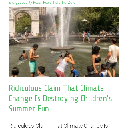
Energy security
,
Fossil Fuels
,
India
,
Net Zero
Ridiculous Claim That Climate
Change Is Destroying Children’s
Summer Fun
Ridiculous Claim That Climate Change Is