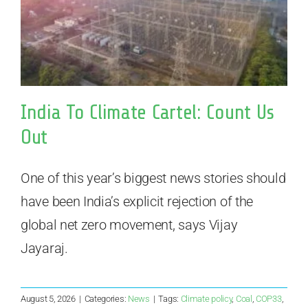
India To Climate Cartel: Count Us
Out
One of this year’s biggest news stories should
have been India’s explicit rejection of the
global net zero movement, says Vijay
Jayaraj.
August 5, 2026
|
Categories:
News
|
Tags:
Climate policy
,
Coal
,
COP33
,