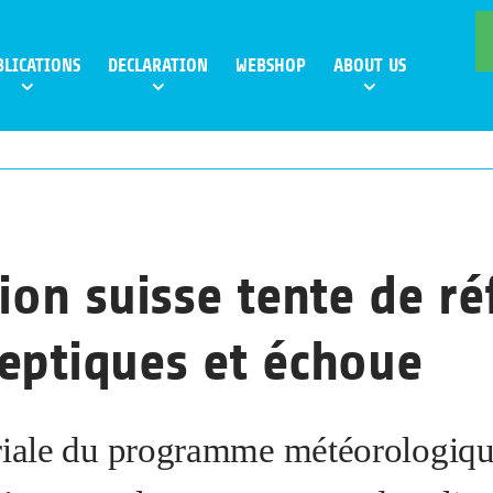
BLICATIONS
DECLARATION
WEBSHOP
ABOUT US
sion suisse tente de ré
eptiques et échoue
riale du programme météorologiqu