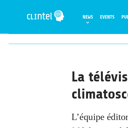
Skip
to
NEWS
EVENTS
PU
content
La télévi
climatosc
L’équipe édito