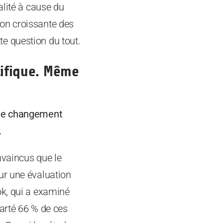
alité à cause du
on croissante des
e question du tout.
ntifique. Même
e le changement
.
nvaincus que le
ur une évaluation
ok, qui a examiné
arté 66 % de ces