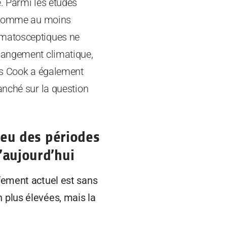
. Parmi les études
ne comme au moins
imatosceptiques ne
changement climatique,
mes Cook a également
anché sur la question
a eu des périodes
u’aujourd’hui
ffement actuel est sans
 plus élevées, mais la