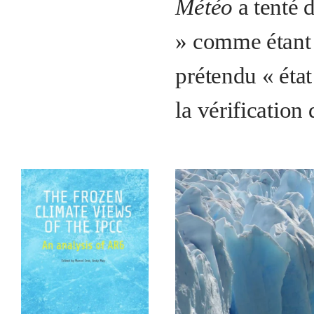
Météo
a tenté 
» comme étant 
prétendu « état
la vérification 