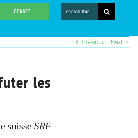
Search
DONATE
for:
Previous
Next
futer les
e suisse
SRF