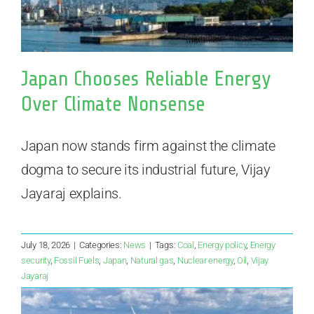
Japan Chooses Reliable Energy
Over Climate Nonsense
Japan now stands firm against the climate
dogma to secure its industrial future, Vijay
Jayaraj explains.
July 18, 2026
|
Categories:
News
|
Tags:
Coal
,
Energy policy
,
Energy
security
,
Fossil Fuels
,
Japan
,
Natural gas
,
Nuclear energy
,
Oil
,
Vijay
Jayaraj