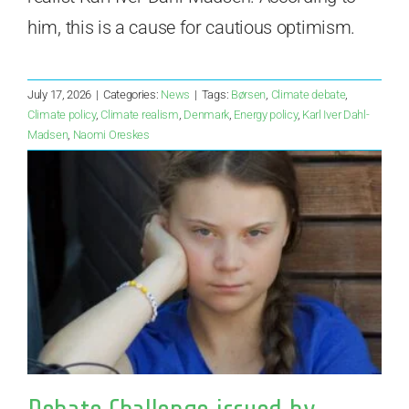
him, this is a cause for cautious optimism.
July 17, 2026
|
Categories:
News
|
Tags:
Børsen
,
Climate debate
,
Climate policy
,
Climate realism
,
Denmark
,
Energy policy
,
Karl Iver Dahl-
Madsen
,
Naomi Oreskes
Debate Challenge issued by