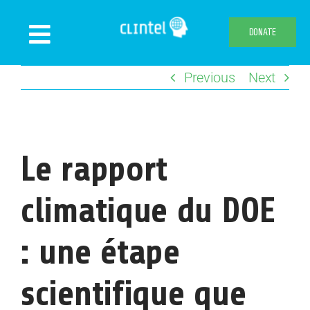
Skip
to
DONATE
Toggle
content
Navigation
Previous
Next
News
Events
Publications
Le rapport
Declaration
Webshop
climatique du DOE
About us
: une étape
scientifique que