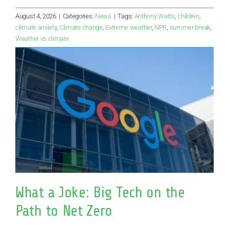
August 4, 2026
|
Categories:
News
|
Tags:
Anthony Watts
,
children
,
climate anxiety
,
Climate change
,
Extreme weather
,
NPR
,
summer break
,
Weather vs climate
What a Joke: Big Tech on the
Path to Net Zero