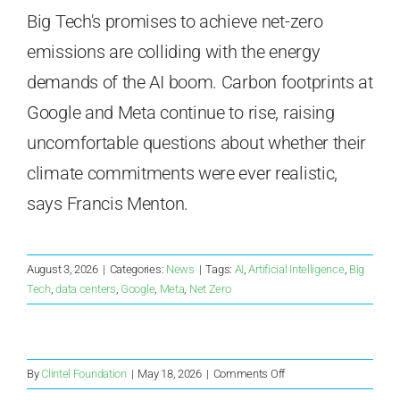
Big Tech's promises to achieve net-zero
emissions are colliding with the energy
demands of the AI boom. Carbon footprints at
Google and Meta continue to rise, raising
uncomfortable questions about whether their
climate commitments were ever realistic,
says Francis Menton.
August 3, 2026
|
Categories:
News
|
Tags:
AI
,
Artificial Intelligence
,
Big
Tech
,
data centers
,
Google
,
Meta
,
Net Zero
on
By
Clintel Foundation
|
May 18, 2026
|
Comments Off
La