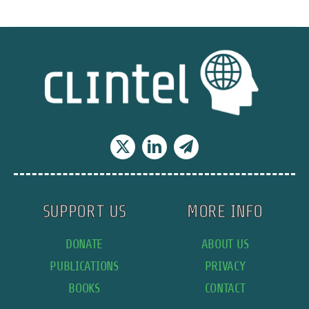
confesión
nuclear
de
Alemania
es
una
grieta
en
la
ilusión
del
Net
Zero
SUPPORT US
MORE INFO
DONATE
ABOUT US
PUBLICATIONS
PRIVACY
BOOKS
CONTACT