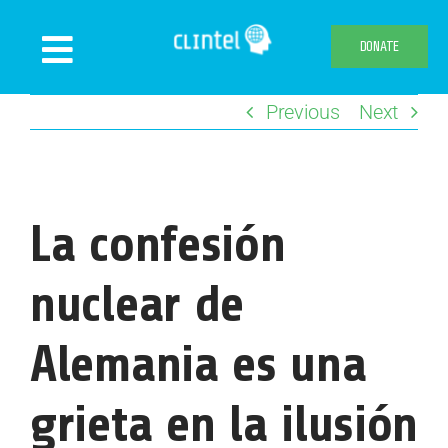
Skip
to
DONATE
Toggle
content
Navigation
Previous
Next
News
Events
Publications
La confesión
Declaration
Webshop
nuclear de
About us
Alemania es una
grieta en la ilusión