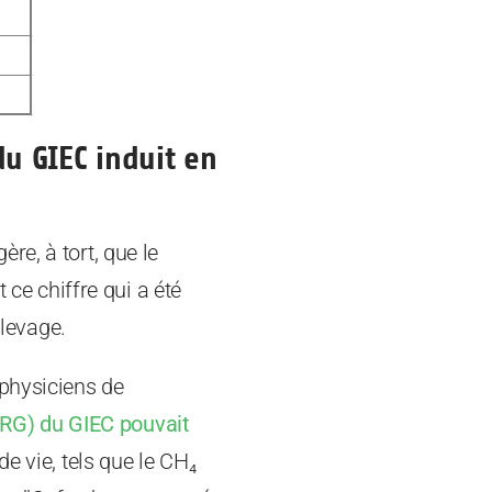
u GIEC induit en
re, à tort, que le
 ce chiffre qui a été
élevage.
 physiciens de
PRG) du GIEC pouvait
e vie, tels que le CH₄