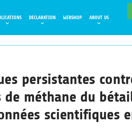
BLICATIONS
DECLARATION
WEBSHOP
ABOUT US
ues persistantes contr
 de méthane du bétai
onnées scientifiques 