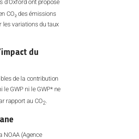
s d’Oxford ont proposé
 en CO₂ des émissions
 les variations du taux
’impact du
bles de la contribution
ni le GWP ni le GWP* ne
r rapport au CO
.
2
hane
la NOAA (Agence