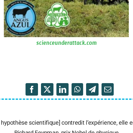
scienceunderattack.com
e hypothèse scientifique] contredit l’expérience, elle e
Richard Feynman, prix Nobel de physique