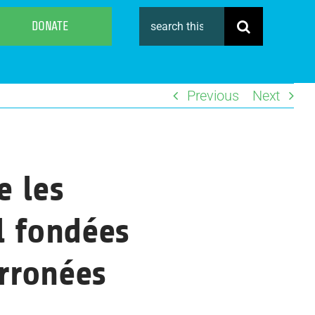
Search
DONATE
for:
Previous
Next
e les
l fondées
erronées