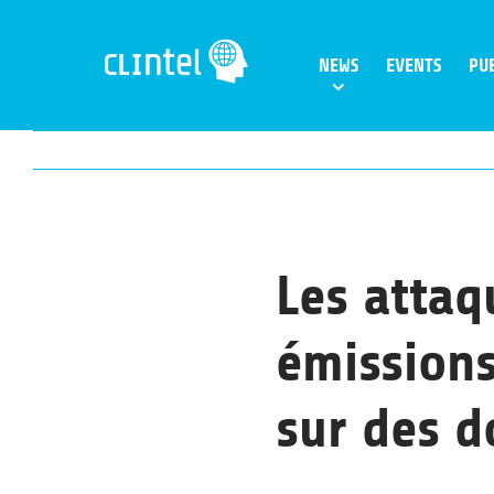
Skip
to
NEWS
EVENTS
PU
content
Les attaq
émissions
sur des d