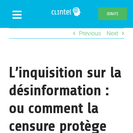
Skip
to
DONATE
Toggle
content
Navigation
Previous
Next
News
Events
Publications
L’inquisition sur la
Declaration
Webshop
désinformation :
About us
ou comment la
censure protège