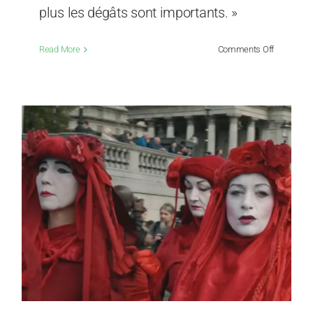
plus les dégâts sont importants. »
on
Read More
Comments Off
Le
culte
du
climat
finira
par
disparaître