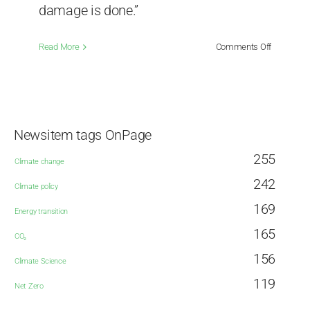
damage is done.”
on
Read More
Comments Off
The
Climate
Cult
will
eventually
Newsitem tags OnPage
end
255
Climate change
242
Climate policy
169
Energy transition
165
CO₂
156
Climate Science
119
Net Zero