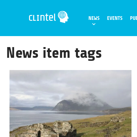
Skip
to
NEWS
EVENTS
PU
content
News item tags