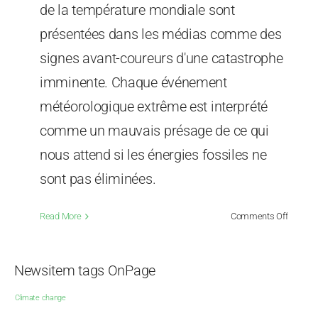
de la température mondiale sont
présentées dans les médias comme des
signes avant-coureurs d'une catastrophe
imminente. Chaque événement
météorologique extrême est interprété
comme un mauvais présage de ce qui
nous attend si les énergies fossiles ne
sont pas éliminées.
on
Read More
Comments Off
Les
projecti
informa
Newsitem tags OnPage
sur
le
Climate change
change