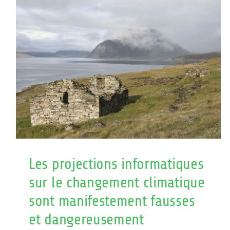
are
manifes
false
and
dangero
mislead
Les projections informatiques
sur le changement climatique
sont manifestement fausses
et dangereusement