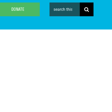
Search
DONATE
for: