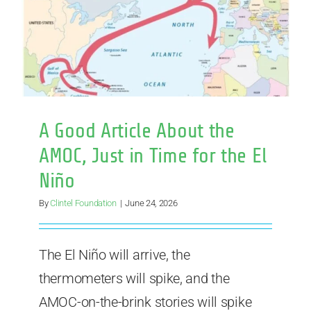
Niño
A Good Article About the
AMOC, Just in Time for the El
Niño
By
Clintel Foundation
|
June 24, 2026
The El Niño will arrive, the
thermometers will spike, and the
AMOC-on-the-brink stories will spike