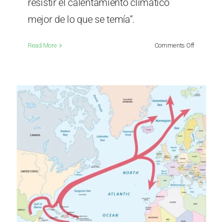
resistir el calentamiento climático
mejor de lo que se temía”.
on
Read More
Comments Off
Un
buen
artículo
sobre
la
AMOC,
justo
a
tiempo
para
El
Niño