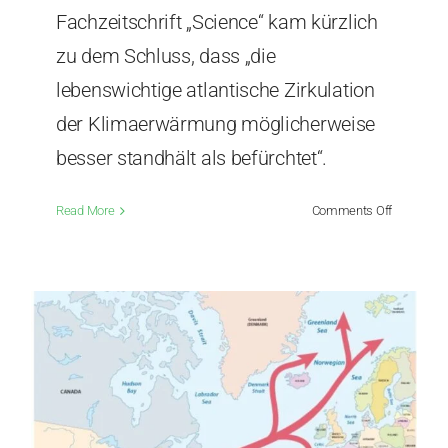
Fachzeitschrift „Science“ kam kürzlich
zu dem Schluss, dass „die
lebenswichtige atlantische Zirkulation
der Klimaerwärmung möglicherweise
besser standhält als befürchtet“.
on
Read More
Comments Off
Ein
guter
Artikel
über
die
AMOC,
gerade
rechtzeitig
zum
El