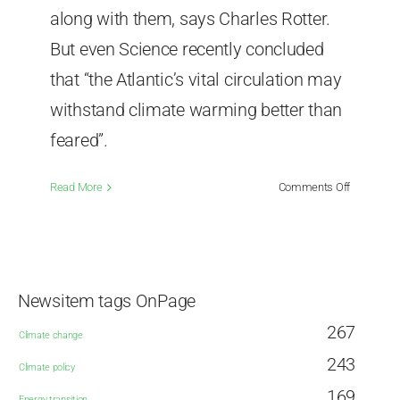
along with them, says Charles Rotter.
But even Science recently concluded
that “the Atlantic’s vital circulation may
withstand climate warming better than
feared”.
on
Read More
Comments Off
A
Good
Article
About
the
Newsitem tags OnPage
AMOC,
Just
267
Climate change
in
243
Time
Climate policy
for
169
Energy transition