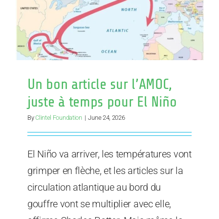
Niño
Un bon article sur l’AMOC,
juste à temps pour El Niño
By
Clintel Foundation
|
June 24, 2026
El Niño va arriver, les températures vont
grimper en flèche, et les articles sur la
circulation atlantique au bord du
gouffre vont se multiplier avec elle,