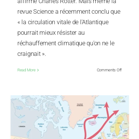
affirme Charles Rotter. Mais même la
revue Science a récemment conclu que
« la circulation vitale de l'Atlantique
pourrait mieux résister au
réchauffement climatique qu'on ne le
craignait ».
on
Read More
Comments Off
Un
bon
article
sur
l’AMOC,
juste
à
temps
pour
El