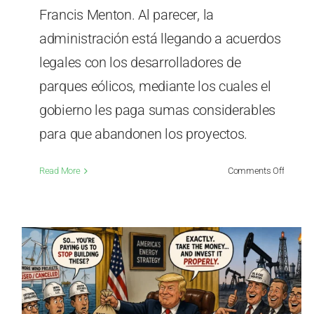
Francis Menton. Al parecer, la
administración está llegando a acuerdos
legales con los desarrolladores de
parques eólicos, mediante los cuales el
gobierno les paga sumas considerables
para que abandonen los proyectos.
on
Read More
Comments Off
La
adminis
de
Trump
adopta
una
estrateg
con
la