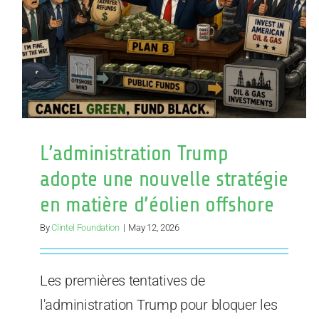
energía
eólica
marina
L’administration Trump
adopte une nouvelle stratégie
en matière d’éolien offshore
By
Clintel Foundation
|
May 12, 2026
Les premières tentatives de
l'administration Trump pour bloquer les