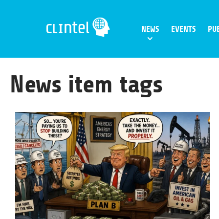
Skip
to
NEWS
EVENTS
PU
content
News item tags