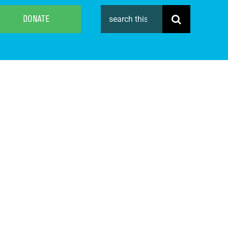
Search
DONATE
for: