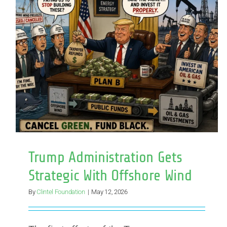
stratégi
en
matière
d’éolien
offshor
Trump Administration Gets
Strategic With Offshore Wind
By
Clintel Foundation
|
May 12, 2026