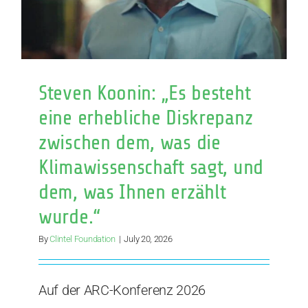
and
What
You’ve
Been
Told
It
Steven Koonin: „Es besteht
Says”
eine erhebliche Diskrepanz
zwischen dem, was die
Klimawissenschaft sagt, und
dem, was Ihnen erzählt
wurde.“
By
Clintel Foundation
|
July 20, 2026
Auf der ARC-Konferenz 2026