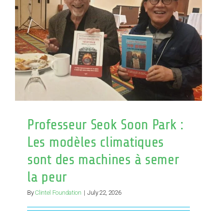
Panikmac
Professeur Seok Soon Park :
Les modèles climatiques
sont des machines à semer
la peur
By
Clintel Foundation
|
July 22, 2026