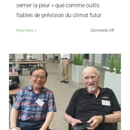
semer la peur » que comme outils
fiables de prévision du climat futur.
on
Read More
Comments Off
Professeu
Seok
Soon
Park
:
Les
modèles
climatiqu
sont
des
machines
à
semer
la
peur