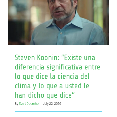
Mongerin
Machines
Steven Koonin: “Existe una
diferencia significativa entre
lo que dice la ciencia del
clima y lo que a usted le
han dicho que dice”
By
Evert Doornhof
|
July 22, 2026