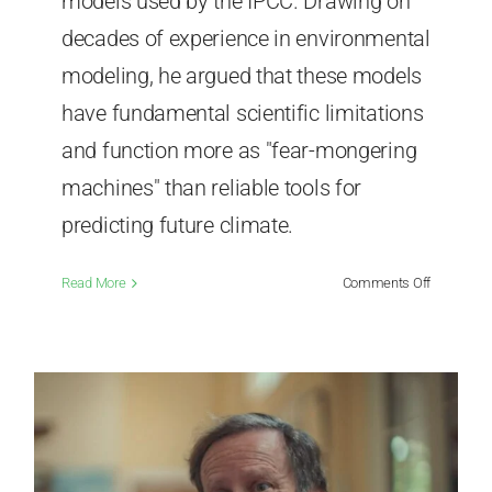
models used by the IPCC. Drawing on
decades of experience in environmental
modeling, he argued that these models
have fundamental scientific limitations
and function more as "fear-mongering
machines" than reliable tools for
predicting future climate.
on
Read More
Comments Off
Professor
Seok
Soon
Park:
Climate
Models
Are
Fear-