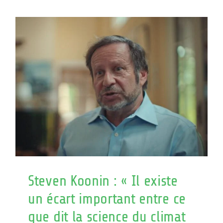
„Es
besteht
eine
erhebliche
Diskrepan
zwischen
dem,
was
die
Klimawiss
sagt,
und
dem,
was
Ihnen
erzählt
Steven Koonin : « Il existe
wurde.“
un écart important entre ce
que dit la science du climat