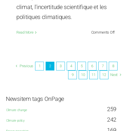
climat, l'incertitude scientifique et les
politiques climatiques.
on
Read More
Comments Off
Steven
Koonin
:
«
Il
Previous
1
2
3
4
5
6
7
8
existe
Next
9
10
11
12
un
écart
important
entre
Newsitem tags OnPage
ce
259
que
Climate change
dit
242
Climate policy
la
science
169