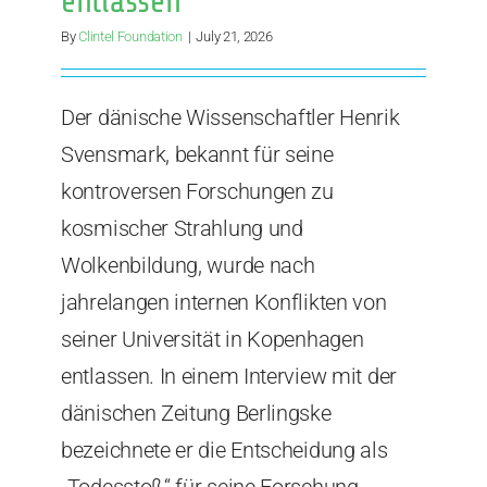
entlassen
dicho
que
By
Clintel Foundation
|
July 21, 2026
dice”
Der dänische Wissenschaftler Henrik
Svensmark, bekannt für seine
kontroversen Forschungen zu
kosmischer Strahlung und
Wolkenbildung, wurde nach
jahrelangen internen Konflikten von
seiner Universität in Kopenhagen
entlassen. In einem Interview mit der
dänischen Zeitung Berlingske
bezeichnete er die Entscheidung als