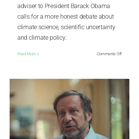
adviser to President Barack Obama
calls for a more honest debate about
climate science, scientific uncertainty
and climate policy.
on
Read More
Comments Off
Steven
Koonin:
“There
Is
a
Significant
Gap
Between
What
Climate
Science
Says