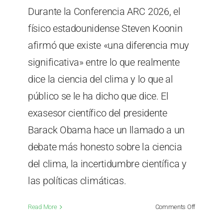
Durante la Conferencia ARC 2026, el
físico estadounidense Steven Koonin
afirmó que existe «una diferencia muy
significativa» entre lo que realmente
dice la ciencia del clima y lo que al
público se le ha dicho que dice. El
exasesor científico del presidente
Barack Obama hace un llamado a un
debate más honesto sobre la ciencia
del clima, la incertidumbre científica y
las políticas climáticas.
on
Read More
Comments Off
Steven