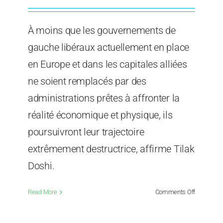
À moins que les gouvernements de
gauche libéraux actuellement en place
en Europe et dans les capitales alliées
ne soient remplacés par des
administrations prêtes à affronter la
réalité économique et physique, ils
poursuivront leur trajectoire
extrêmement destructrice, affirme Tilak
Doshi.
on
Read More
Comments Off
Enragez-
vous,