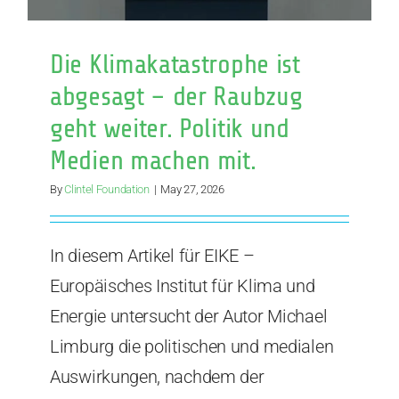
médias
sont
de
Die Klimakatastrophe ist
la
abgesagt – der Raubzug
partie
geht weiter. Politik und
Medien machen mit.
By
Clintel Foundation
|
May 27, 2026
In diesem Artikel für EIKE –
Europäisches Institut für Klima und
Energie untersucht der Autor Michael
Limburg die politischen und medialen
Auswirkungen, nachdem der