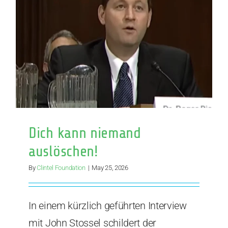
the
Net
Zero
Dream
Dich kann niemand
auslöschen!
By
Clintel Foundation
|
May 25, 2026
In einem kürzlich geführten Interview
mit John Stossel schildert der