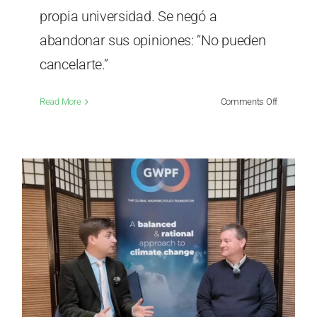
propia universidad. Se negó a
abandonar sus opiniones: “No pueden
cancelarte.”
on
Read More
Comments Off
¡No
pueden
cancelarte