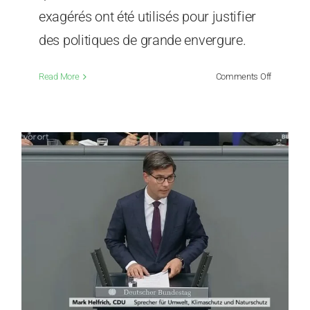
exagérés ont été utilisés pour justifier
des politiques de grande envergure.
on
Read More
Comments Off
La
catastrop
climatiqu
a
été
annulée
–
le
pillage
continue.
Les
responsab
politiques
et
les