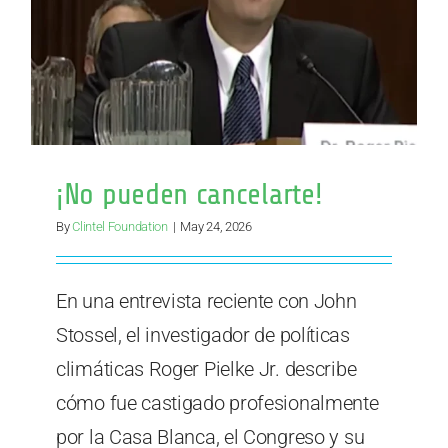
proyeccio
climática
“inverosím
¡No pueden cancelarte!
By
Clintel Foundation
|
May 24, 2026
En una entrevista reciente con John
Stossel, el investigador de políticas
climáticas Roger Pielke Jr. describe
cómo fue castigado profesionalmente
por la Casa Blanca, el Congreso y su