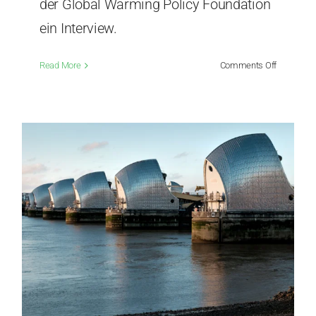
der Global Warming Policy Foundation
ein Interview.
on
Read More
Comments Off
Roger
Pielke
Jr.:
„Die
Korrektur
erfolgte
viel
zu
spät!“