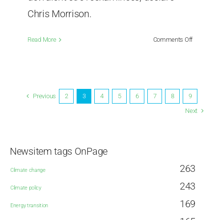
Chris Morrison.
on
Read More
Comments Off
Le
Met
Office
est
confronté
Previous
2
3
4
5
6
7
8
9
à
Next
un
nouveau
scandale
concernan
Newsitem tags OnPage
ses
263
projection
Climate change
climatiqu
243
Climate policy
«
invraisem
169
Energy transition
»