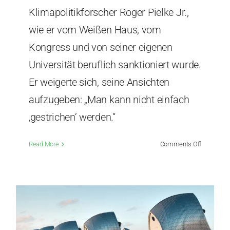
Klimapolitikforscher Roger Pielke Jr.,
wie er vom Weißen Haus, vom
Kongress und von seiner eigenen
Universität beruflich sanktioniert wurde.
Er weigerte sich, seine Ansichten
aufzugeben: „Man kann nicht einfach
‚gestrichen‘ werden.“
on
Read More
Comments Off
Dich
kann
niemand
auslösche