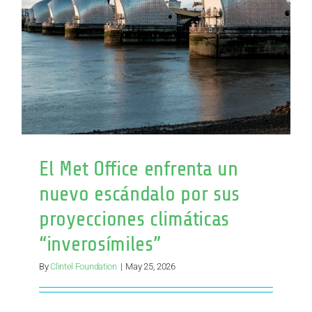
El Met Office enfrenta un
nuevo escándalo por sus
proyecciones climáticas
“inverosímiles”
By
Clintel Foundation
|
May 25, 2026