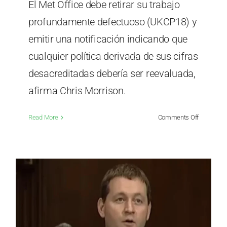
El Met Office debe retirar su trabajo
profundamente defectuoso (UKCP18) y
emitir una notificación indicando que
cualquier política derivada de sus cifras
desacreditadas debería ser reevaluada,
afirma Chris Morrison.
on
Read More
Comments Off
El
Met
Office
enfrenta
un
nuevo
escándalo
por
sus